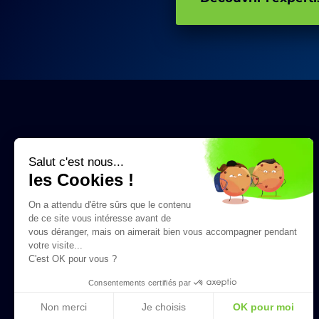
Salut c'est nous...
les Cookies !
On a attendu d'être sûrs que le contenu
de ce site vous intéresse avant de
vous déranger, mais on aimerait bien vous accompagner pendant
+33 (0)9 70 75 46 28
votre visite...
C'est OK pour vous ?
Consentements certifiés par
Non merci
Je choisis
OK pour moi