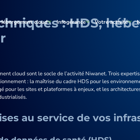
echniques : HDS, hé
Hébergement cloud
Infogérance
Votre activité
N
r
Sur mesure
Supervision & monitoring 24/7
Éditeurs & start
Haute disponibilité
Maintenance & optimisation
Établissements 
continue
Performance & scalabilité
E-commerce et 
ent cloud sont le socle de l’activité Niwanet. Trois experti
Gestion des incidents & astreint
itionnement : la maîtrise du cadre HDS pour les environnem
Sécurité & conformité
Grandes entrepr
pour les sites et plateformes à enjeux, et les architectur
Sauvegardes externalisées
ustrialisés.
Agences web
ises au service de vos infr
e données de santé (HDS)